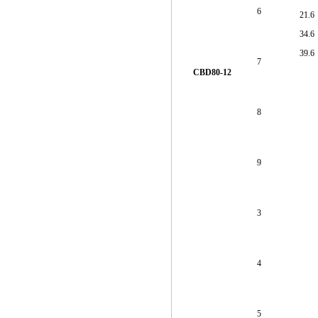
6
21.6
34.6
39.6
7
CBD80-12
8
9
3
4
5