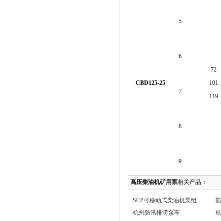
5
6
72
CBD125-25
101
7
119
8
9
高压柴油机矿用泵
相关产品：
SCP可移动式柴油机泵组
杭州防汛排涝泵车