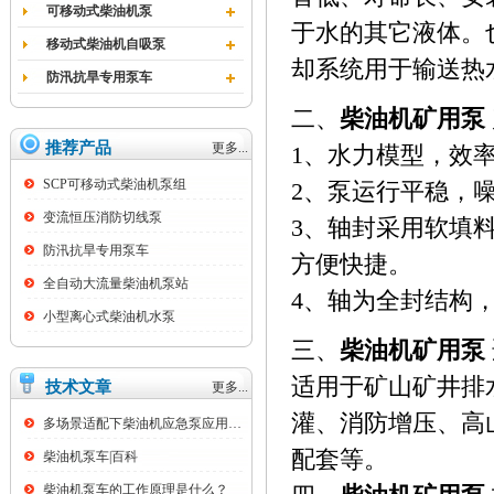
可移动式柴油机泵
于水的其它液体。
移动式柴油机自吸泵
却系统用于输送热
防汛抗旱专用泵车
二、
柴油机矿用泵
推荐产品
更多...
1、水力模型，效
SCP可移动式柴油机泵组
2、泵运行平稳，
变流恒压消防切线泵
3、轴封采用软填
防汛抗旱专用泵车
方便快捷。
全自动大流量柴油机泵站
4、轴为全封结构
小型离心式柴油机水泵
三、
柴油机矿用泵
适用于矿山矿井排
技术文章
更多...
灌、消防增压、高
多场景适配下柴油机应急泵应用痛点与技术优...
配套等。
柴油机泵车|百科
柴油机泵车的工作原理是什么？