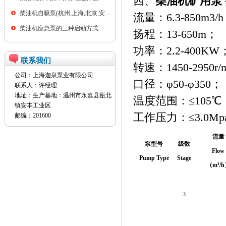
四、
柴油机矿用泵
柴油机自吸泵(杭州,上海,北京,安徽,全...
流量：6.3-850m3/
柴油机应急泵的三种启动方式
扬程：13-650m；
功率：2.2-400KW
联系我们
转速：1450-2950r/
公司：上海迦泉泵业有限公司
口径：φ50-φ350；
联系人：许经理
地址：生产基地：温州市永嘉县瓯北
温度范围：≤105℃
镇安丰工业区
工作压力：≤3.0Mp
邮编：201600
流量
泵型号
级数
Flow
Pump Type
Stage
（m³/
3