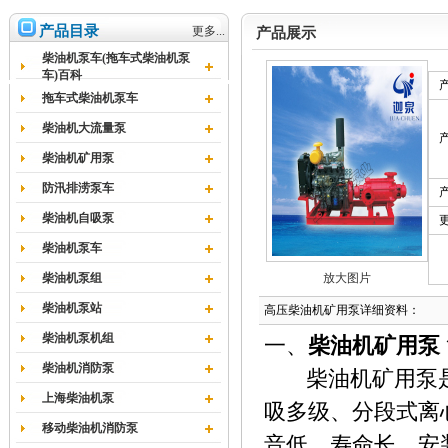
产品目录
更多...
产品展示
柴油机泵车(拖车式柴油机泵
车)百科
拖车式柴油机泵车
柴油机大流量泵
柴油机矿用泵
防汛排涝泵车
柴油机自吸泵
柴油机泵车
柴油机泵组
放大图片
柴油机泵站
高压柴油机矿用泵详细资料：
柴油机泵机组
一、
柴油机矿用泵
柴油机消防泵
柴油机矿用泵是
上海柴油机泵
吸多级、分段式离
移动柴油机消防泵
音低、寿命长、安