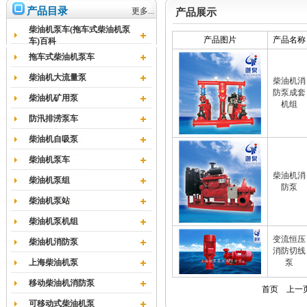
产品目录
更多...
产品展示
柴油机泵车(拖车式柴油机泵
产品图片
产品名称
车)百科
拖车式柴油机泵车
柴油机大流量泵
柴油机消
防泵成套
柴油机矿用泵
机组
防汛排涝泵车
柴油机自吸泵
柴油机泵车
柴油机消
柴油机泵组
防泵
柴油机泵站
柴油机泵机组
变流恒压
柴油机消防泵
消防切线
上海柴油机泵
泵
移动柴油机消防泵
首页
上一
可移动式柴油机泵