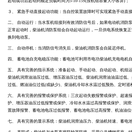
起动成功后起动到额定负载时间为5-10-15S(按机组容量大小各异)；
３、
紧急手动直接起动功能：当自控装置故障时可实现紧急手动直
二、
自动运行：当水泵机组接到有效消防信号后，如果电动机消防
正常起动时，柴油机消防泵组会自动起动运行，一旦供电系统恢复正
换到电动泵。
三、
自动停机：当消防信号消失后，柴油机消防泵会自延迟停机。
四、
蓄电池自充电稳压功能：蓄电池可利用市电功柴油机充电电机
五、
具有完善的指示系统：准备起动、手动起动、自动起动、机组
柴油机润滑油油压过低、增压器油压过低、柴油机润滑油油温过低、
过低、燃油油位过低(或缺少)、柴油机冷却水水温过低预热、定时巡
六、
具有完善的报警或保护系统：三次起动失败报警或保护、超速
护、增压器油压过低报警或保护、冷却水水温过高报警或保护、润滑
置故障报警、蓄电池电压过低报警、蓄电池电压过高报警、机油油位
七、
具有完善的显示系统：柴油机润滑油压力、柴油机转速、蓄电