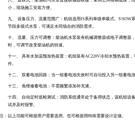
八、
直联式：柴油机与水泵直接联轴器联接，采用公共槽钢底座，
小，现场施工安装方便。
九、
设备压力、流量范围广：机组选用IS系列单级单吸式、S\SOW系
节段多级式水泵，可满足水同场合的消防需求。
十、
流量、压力可调整：柴油机水泵装有机械调整器或电子调整器
时，可调节改变柴油机的转速。
十一、
具有水加温预加热装置：机组装有AC220V冷却水预热装置，
作。
十二、
双蓄电池回路：当一组蓄电池失效时可自坮投入另一组蓄电
十三、
免维修蓄电池：不需频繁添加补充液。
十四、
自动定时巡检测试：消防系统通常处于备用状态，该机组设
试并及时报警。
注：以上功能可根据用户需要选用。也可根据用特殊需要设计定做。