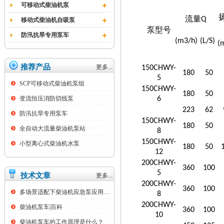
可移动式柴油机泵
流量
Q
移动式柴油机自吸泵
泵型号
防汛抗旱专用泵车
(m3/h)
(L/S)
(
推荐产品
更多...
150CHWY-
180
50
5
SCP可移动式柴油机泵组
150CHWY-
180
50
变流恒压消防切线泵
6
223
62
防汛抗旱专用泵车
150CHWY-
180
50
全自动大流量柴油机泵站
8
150CHWY-
小型离心式柴油机水泵
180
50
12
200CHWY-
360
100
5
技术文章
更多...
200CHWY-
360
100
多场景适配下柴油机应急泵应用痛点与技术优...
8
200CHWY-
柴油机泵车|百科
360
100
10
柴油机泵车的工作原理是什么？