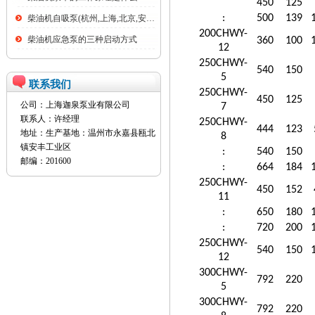
450
125
:
500
139
柴油机自吸泵(杭州,上海,北京,安徽,全...
200CHWY-
柴油机应急泵的三种启动方式
360
100
12
250CHWY-
540
150
5
联系我们
250CHWY-
450
125
公司：上海迦泉泵业有限公司
7
联系人：许经理
250CHWY-
444
123
地址：生产基地：温州市永嘉县瓯北
8
镇安丰工业区
:
540
150
邮编：201600
:
664
184
250CHWY-
450
152
11
:
650
180
:
720
200
250CHWY-
540
150
12
300CHWY-
792
220
5
300CHWY-
792
220