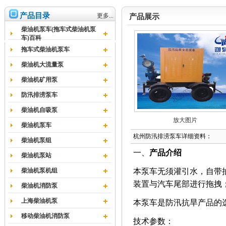
产品目录
更多...
产品展示
柴油机泵车(拖车式柴油机泵
车)百科
拖车式柴油机泵车
柴油机大流量泵
柴油机矿用泵
防汛排涝泵车
柴油机自吸泵
放大图片
柴油机泵车
杭州防汛排涝泵车详细资料：
柴油机泵组
一、
产品介绍
柴油机泵站
柴油机泵机组
本泵车无须灌引水，自带
装置与汽车尾部进行拖拽
柴油机消防泵
上海柴油机泵
本泵车是防汛抗旱产品的
移动柴油机消防泵
技术参数：